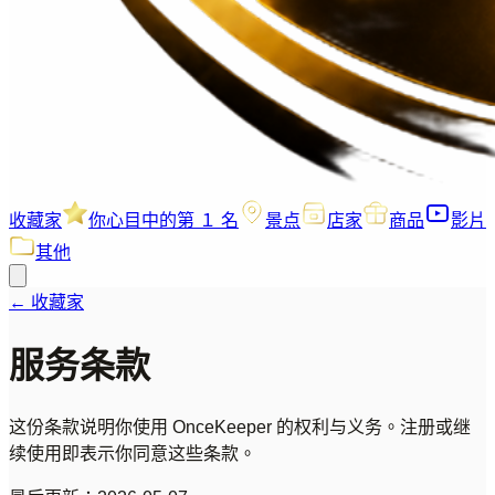
收藏家
你心目中的第 １ 名
景点
店家
商品
影片
其他
←
收藏家
服务条款
这份条款说明你使用 OnceKeeper 的权利与义务。注册或继
续使用即表示你同意这些条款。